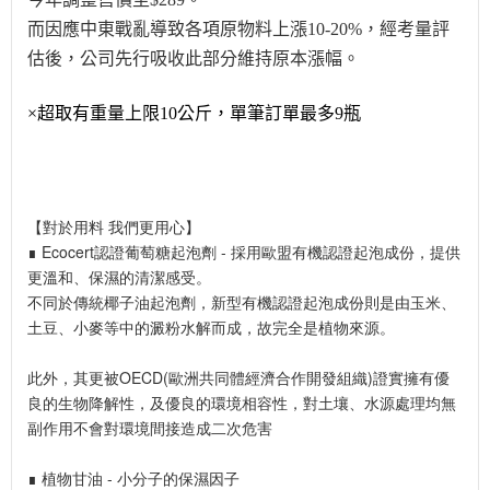
而因應中東戰亂導致各項原物料上漲10-20%，經考量評
估後，公司先行吸收此部分維持原本漲幅。
×超取有重量上限10公斤，單筆訂單最多9瓶
【對於用料 我們更用心】
∎ Ecocert認證葡萄糖起泡劑 - 採用歐盟有機認證起泡成份，提供
更溫和、保濕的清潔感受。
不同於傳統椰子油起泡劑，新型有機認證起泡成份則是由玉米、
土豆、小麥等中的澱粉水解而成，故完全是植物來源。
此外，其更被OECD(歐洲共同體經濟合作開發組織)證實擁有優
良的生物降解性，及優良的環境相容性，對土壤、水源處理均無
副作用不會對環境間接造成二次危害
∎ 植物甘油 - 小分子的保濕因子