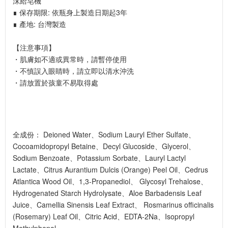
沫給皂機
∎ 保存期限: 依瓶身上製造日期起3年
∎ 產地: 台灣製造
【注意事項】
・肌膚如不適或異常時，請暫停使用
・不慎誤入眼睛時，請立即以清水沖洗
・請放置於孩童不易取得處
全成份： Deioned Water、Sodium Lauryl Ether Sulfate、
Cocoamidopropyl Betaine、Decyl Glucoside、Glycerol、
Sodium Benzoate、Potassium Sorbate、Lauryl Lactyl
Lactate、Citrus Aurantium Dulcis (Orange) Peel Oil、Cedrus
Atlantica Wood Oil、1,3-Propanediol、 Glycosyl Trehalose、
Hydrogenated Starch Hydrolysate、Aloe Barbadensis Leaf
Juice、Camellia Sinensis Leaf Extract、 Rosmarinus officinalis
(Rosemary) Leaf Oil、Citric Acid、EDTA-2Na、Isopropyl