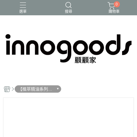
0
選單
搜尋
購物車
泡沫洗手液
洗手露
清潔系列
給皂機
驅蟲
【植萃精油系列】
洗手露與慕斯洗手
液