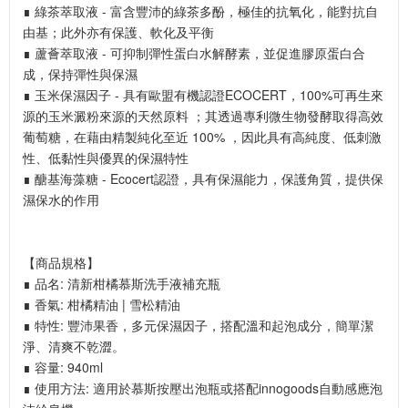
∎ 綠茶萃取液 - 富含豐沛的綠茶多酚，極佳的抗氧化，能對抗自
由基；此外亦有保護、軟化及平衡
∎ 蘆薈萃取液 - 可抑制彈性蛋白水解酵素，並促進膠原蛋白合
成，保持彈性與保濕
∎ 玉米保濕因子 - 具有歐盟有機認證ECOCERT，100%可再生來
源的玉米澱粉來源的天然原料 ；其透過專利微生物發酵取得高效
葡萄糖，在藉由精製純化至近 100% ，因此具有高純度、低刺激
性、低黏性與優異的保濕特性
∎ 醣基海藻糖 - Ecocert認證，具有保濕能力，保護角質，提供保
濕保水的作用
【商品規格】
∎ 品名: 清新柑橘慕斯洗手液補充瓶
∎ 香氣: 柑橘精油 | 雪松精油
∎ 特性: 豐沛果香，多元保濕因子，搭配溫和起泡成分，簡單潔
淨、清爽不乾澀。
∎ 容量: 940ml
∎ 使用方法: 適用於慕斯按壓出泡瓶或搭配innogoods自動感應泡