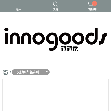
0
選單
搜尋
購物車
泡沫洗手液
洗手露
清潔系列
給皂機
驅蟲
【植萃精油系列】
洗手露與慕斯洗手
液