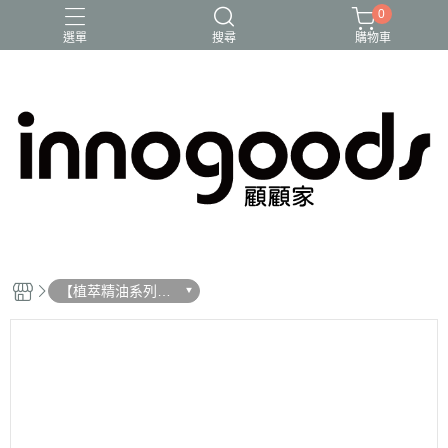
0
選單
搜尋
購物車
泡沫洗手液
洗手露
清潔系列
給皂機
驅蟲
【植萃精油系列】
洗手露與慕斯洗手
液